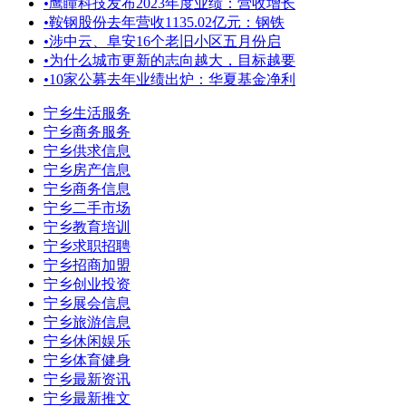
•
鹰瞳科技发布2023年度业绩：营收增长
•
鞍钢股份去年营收1135.02亿元：钢铁
•
涉中云、阜安16个老旧小区五月份启
•
为什么城市更新的志向越大，目标越要
•
10家公募去年业绩出炉：华夏基金净利
宁乡生活服务
宁乡商务服务
宁乡供求信息
宁乡房产信息
宁乡商务信息
宁乡二手市场
宁乡教育培训
宁乡求职招聘
宁乡招商加盟
宁乡创业投资
宁乡展会信息
宁乡旅游信息
宁乡休闲娱乐
宁乡体育健身
宁乡最新资讯
宁乡最新推文