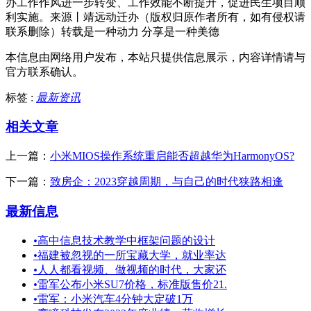
办工作作风进一步转变、工作效能不断提升，促进民生项目顺
利实施。来源丨靖远动迁办（版权归原作者所有，如有侵权请
联系删除）转载是一种动力 分享是一种美德
本信息由网络用户发布，
本站只提供信息展示，内容详情请与
官方联系确认。
标签 :
最新资讯
相关文章
上一篇：
小米MIOS操作系统重启能否超越华为HarmonyOS?
下一篇：
致房企：2023穿越周期，与自己的时代狭路相逢
最新信息
•
高中信息技术教学中框架问题的设计
•
福建被忽视的一所宝藏大学，就业率达
•
人人都看视频、做视频的时代，大家还
•
雷军公布小米SU7价格，标准版售价21.
•
雷军：小米汽车4分钟大定破1万