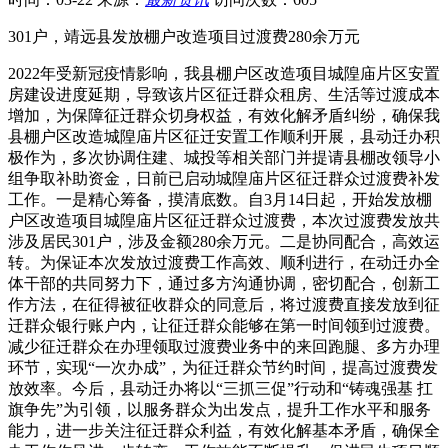
301户，靖远县发放棚户改造项目过渡费280余万元
2022年受新冠疫情影响，我县棚户区改造项目城隍庙片区安置
房建设进度延期，导致该片区征迁群众租房、生活等过渡成本
增加，为保障征迁群众切身权益，有效化解矛盾纠纷，确保我
县棚户区改造城隍庙片区征迁安置工作顺利开展，县动迁办积
极作为，多次协调住建、城投等相关部门并提请县棚改领导小
组争取补助资金，日前已启动城隍庙片区征迁群众过渡费补发
工作。一是精心筹备，摸清底数。自3月14日起，开始发放棚
户区改造项目城隍庙片区征迁群众过渡费，本次过渡费发放共
涉及居民301户，涉及金额280余万元。二是协同配合，高效运
转。为保证本次发放过渡费工作高效、顺利进行，在动迁办全
体干部的共同努力下，通过多方沟通协调，密切配合，创新工
作方法，在征得被征收群众的同意后，将过渡费直接发放到征
迁群众银行账户内，让征迁群众能够在第一时间领到过渡费。
减少征迁群众在办理领取过渡费业务中的来回跑腿、多方办理
环节，实现“一次办成”，为征迁群众节约时间，提高过渡费发
放效率。今后，县动迁办将以“三抓三促”行动和“铸魂强基 扛
旗争先”为引领，以服务群众为出发点，提升工作水平和服务
能力，进一步关注征迁群众利益，有效化解基本矛盾，确保全