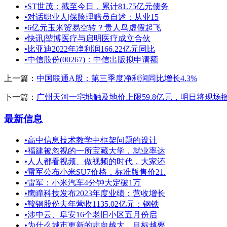
•
ST世茂：截至今日，累计81.75亿元债务
•
对话职业人|保险理赔员自述：从业15
•
6亿元玉米贸易空转？贵人鸟虚假起飞
•
快讯|堃博医疗与启明医疗成立合伙
•
比亚迪2022年净利润166.22亿元同比
•
中信股份(00267)：中信出版拟申请额
上一篇：
中国联通A股：第三季度净利润同比增长4.3%
下一篇：
广州天河一宅地触及地价上限59.8亿元，明日将现场
最新信息
•
高中信息技术教学中框架问题的设计
•
福建被忽视的一所宝藏大学，就业率达
•
人人都看视频、做视频的时代，大家还
•
雷军公布小米SU7价格，标准版售价21.
•
雷军：小米汽车4分钟大定破1万
•
鹰瞳科技发布2023年度业绩：营收增长
•
鞍钢股份去年营收1135.02亿元：钢铁
•
涉中云、阜安16个老旧小区五月份启
•
为什么城市更新的志向越大，目标越要