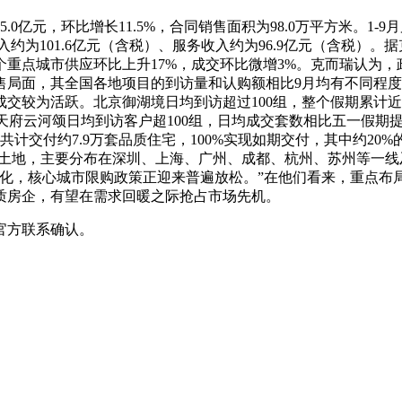
0亿元，环比增长11.5%，合同销售面积为98.0万平方米。1-9月
约为101.6亿元（含税）、服务收入约为96.9亿元（含税）。
个重点城市供应环比上升17%，成交环比微增3%。克而瑞认为
售局面，其全国各地项目的到访量和认购额相比9月均有不同程
交较为活跃。北京御湖境日均到访超过100组，整个假期累计
都天府云河颂日均到访客户超100组，日均成交套数相比五一假期
目，共计交付约7.9万套品质住宅，100%实现如期交付，其中约2
4块土地，主要分布在深圳、上海、广州、成都、杭州、苏州等一线及强
变化，核心城市限购政策正迎来普遍放松。”在他们看来，重点布
质房企，有望在需求回暖之际抢占市场先机。
官方联系确认。