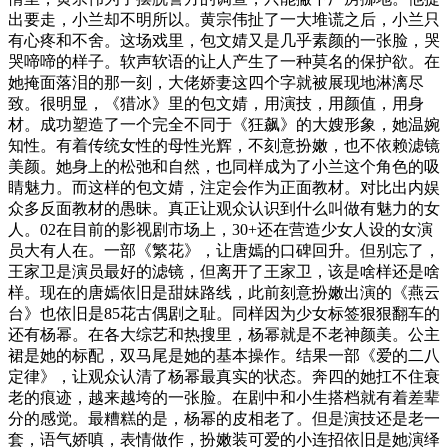
出要走，小兰却不明所以。黄宗伟扯了一大堆谎之后，小兰只
有心疼和不舍。这场戏里，包文婧又是几乎素颜的一张脸，哭
哭啼啼的样子。软声软语的让人产生了一种莫名的保护欲。在
她掩面落泪的那一刻，大佬娇妻这四个字就被展现地淋漓尽
致。很明显，《猎冰》里的包文婧，用演技，用颜值，用身
材。成功塑造了一个完全不同于《狂飙》的大嫂形象，她温婉
知性。有着传统女性的母性光辉，不刻意扮嫩，也不依赖滤镜
美颜。她身上的松弛和自然，也同样成为了小兰这个角色的吸
睛魅力。而这样的包文婧，注定会作为正面教材。对比出内娱
众多反面教材的愚昧。真正让观众认识到什么叫做有魅力的女
人。02在目前的影视剧市场上，30+还在营造少女人设的女演
员大有人在。一部《繁花》，让唐嫣的口碑回升。但别忘了，
王家卫是演员最好的滤镜，但离开了王家卫，该是啥样还是啥
样。现在的唐嫣依旧是甜妹路线，此前刻意扮嫩出演的《燕云
台》也依旧是85花古偶剧之耻。同样因为少女标签狠狠翻车的
还有杨幂。在各大综艺和热搜里，杨幂就是不老神颜美。公主
裙是她的标配，双马尾是她的基本操作。结果一部《爱的二八
定律》，让观众认清了杨幂最真实的状态。奔四的她扛不住衰
老的痕迹，越来越垮的一张脸。在剧中和小生搭档就有着差辈
分的感觉。最糟糕的是，杨幂的皮相老了。但是演技还是老一
套，语气娇嗔，表情做作，扮嫩装可爱的小连招依旧是她演绎