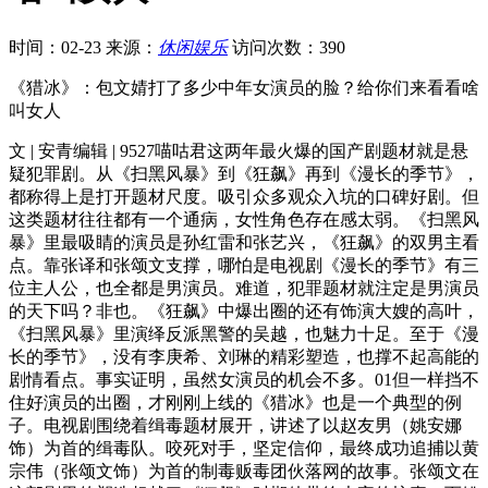
时间：02-23
来源：
休闲娱乐
访问次数：390
《猎冰》：包文婧打了多少中年女演员的脸？给你们来看看啥
叫女人
文 | 安青编辑 | 9527喵咕君这两年最火爆的国产剧题材就是悬
疑犯罪剧。从《扫黑风暴》到《狂飙》再到《漫长的季节》，
都称得上是打开题材尺度。吸引众多观众入坑的口碑好剧。但
这类题材往往都有一个通病，女性角色存在感太弱。《扫黑风
暴》里最吸睛的演员是孙红雷和张艺兴，《狂飙》的双男主看
点。靠张译和张颂文支撑，哪怕是电视剧《漫长的季节》有三
位主人公，也全都是男演员。难道，犯罪题材就注定是男演员
的天下吗？非也。《狂飙》中爆出圈的还有饰演大嫂的高叶，
《扫黑风暴》里演绎反派黑警的吴越，也魅力十足。至于《漫
长的季节》，没有李庚希、刘琳的精彩塑造，也撑不起高能的
剧情看点。事实证明，虽然女演员的机会不多。01但一样挡不
住好演员的出圈，才刚刚上线的《猎冰》也是一个典型的例
子。电视剧围绕着缉毒题材展开，讲述了以赵友男（姚安娜
饰）为首的缉毒队。咬死对手，坚定信仰，最终成功追捕以黄
宗伟（张颂文饰）为首的制毒贩毒团伙落网的故事。张颂文在