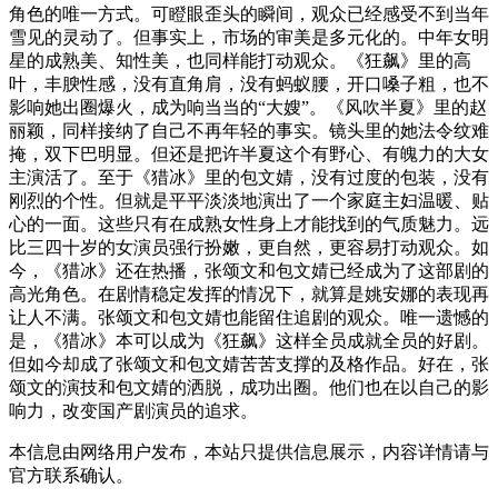
角色的唯一方式。可瞪眼歪头的瞬间，观众已经感受不到当年
雪见的灵动了。但事实上，市场的审美是多元化的。中年女明
星的成熟美、知性美，也同样能打动观众。《狂飙》里的高
叶，丰腴性感，没有直角肩，没有蚂蚁腰，开口嗓子粗，也不
影响她出圈爆火，成为响当当的“大嫂”。《风吹半夏》里的赵
丽颖，同样接纳了自己不再年轻的事实。镜头里的她法令纹难
掩，双下巴明显。但还是把许半夏这个有野心、有魄力的大女
主演活了。至于《猎冰》里的包文婧，没有过度的包装，没有
刚烈的个性。但就是平平淡淡地演出了一个家庭主妇温暖、贴
心的一面。这些只有在成熟女性身上才能找到的气质魅力。远
比三四十岁的女演员强行扮嫩，更自然，更容易打动观众。如
今，《猎冰》还在热播，张颂文和包文婧已经成为了这部剧的
高光角色。在剧情稳定发挥的情况下，就算是姚安娜的表现再
让人不满。张颂文和包文婧也能留住追剧的观众。唯一遗憾的
是，《猎冰》本可以成为《狂飙》这样全员成就全员的好剧。
但如今却成了张颂文和包文婧苦苦支撑的及格作品。好在，张
颂文的演技和包文婧的洒脱，成功出圈。他们也在以自己的影
响力，改变国产剧演员的追求。
本信息由网络用户发布，
本站只提供信息展示，内容详情请与
官方联系确认。