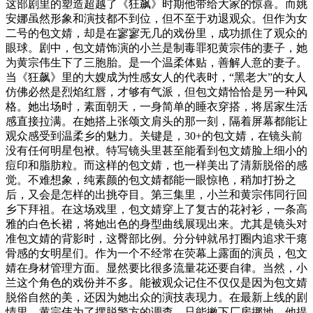
这部剧里的塑造超越了《狂飙》时期他带给大家的惊喜。而姚
安娜虽然形象和演技都不到位，但不至于劝退观众。但作为女
二号的包文婧，却是在寥寥无几的戏份里，成功抓住了观众的
眼球。剧中，包文婧饰演的小兰是制毒罪犯黄宗伟的妻子，她
为黄宗伟生下了三胞胎。是一个温柔体贴，善解人意的妻子。
当《狂飙》里的大嫂成为性感女人的代表时，“黑老大”的女人
仿佛必然是烈焰红唇，才够有气派，但包文婧恰恰是另一种风
格。她出场时，素面朝天，一身简单的睡衣穿搭，将居家生活
感直接拉满。在她搭上张颂文肩头的那一刻，隔着屏幕都能让
观众感受到温柔乡的魅力。关键是，30+的包文婧，在镜头前
没有任何明星包袱。特写镜头里甚至能看到包文婧脸上细小的
痘印和脂肪粒。而这样的包文婧，也一样美出了清新脱俗的感
觉。不难想象，纯素颜的包文婧都能一眼惊艳，稍加打扮之
后，又会是怎样的出挑夺目。第三集里，小兰和黄宗伟同行回
乡下拜祖。在这场戏里，包文婧穿上了复古的花衬衫，一条高
雅的白色长裙，将她出色的身型曲线展现出来。尤其是镜头对
准包文婧的背影时，这臀部比例。分分钟就吊打圈内追求干瘪
骨感的女明星们。作为一个不经常在荧幕上露面的演员，包文
婧在身材管理方面。显然要比很多流量花还要自律。当然，小
兰这个角色的戏份并不多。能被观众记住不仅仅是因为包文婧
脱俗自然的美，还因为她出众的演技表现力。在最新上线的剧
情里，黄宗伟为了摆脱警方的调查，只能撇下厂房挪地。他提