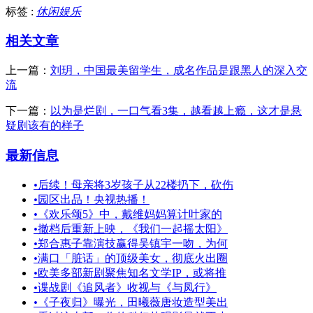
标签 :
休闲娱乐
相关文章
上一篇：
刘玥，中国最美留学生，成名作品是跟黑人的深入交
流
下一篇：
以为是烂剧，一口气看3集，越看越上瘾，这才是悬
疑剧该有的样子
最新信息
•
后续！母亲将3岁孩子从22楼扔下，砍伤
•
园区出品！央视热播！
•
《欢乐颂5》中，戴维妈妈算计叶家的
•
撤档后重新上映，《我们一起摇太阳》
•
郑合惠子靠演技赢得吴镇宇一吻，为何
•
满口「脏话」的顶级美女，彻底火出圈
•
欧美多部新剧聚焦知名文学IP，或将推
•
谍战剧《追风者》收视与《与凤行》
•
《子夜归》曝光，田曦薇唐妆造型美出