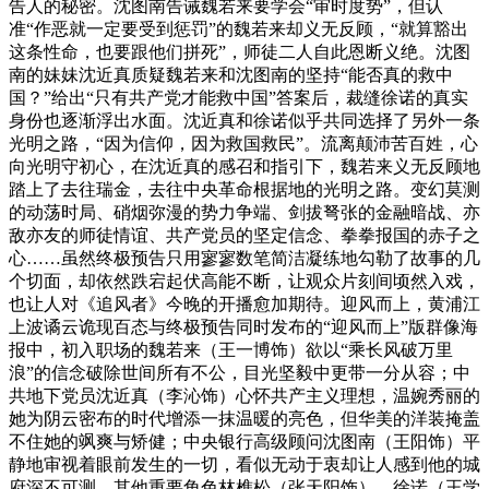
告人的秘密。沈图南告诫魏若来要学会“审时度势”，但认
准“作恶就一定要受到惩罚”的魏若来却义无反顾，“就算豁出
这条性命，也要跟他们拼死”，师徒二人自此恩断义绝。沈图
南的妹妹沈近真质疑魏若来和沈图南的坚持“能否真的救中
国？”给出“只有共产党才能救中国”答案后，裁缝徐诺的真实
身份也逐渐浮出水面。沈近真和徐诺似乎共同选择了另外一条
光明之路，“因为信仰，因为救国救民”。流离颠沛苦百姓，心
向光明守初心，在沈近真的感召和指引下，魏若来义无反顾地
踏上了去往瑞金，去往中央革命根据地的光明之路。变幻莫测
的动荡时局、硝烟弥漫的势力争端、剑拔弩张的金融暗战、亦
敌亦友的师徒情谊、共产党员的坚定信念、拳拳报国的赤子之
心……虽然终极预告只用寥寥数笔简洁凝练地勾勒了故事的几
个切面，却依然跌宕起伏高能不断，让观众片刻间顷然入戏，
也让人对《追风者》今晚的开播愈加期待。迎风而上，黄浦江
上波谲云诡现百态与终极预告同时发布的“迎风而上”版群像海
报中，初入职场的魏若来（王一博饰）欲以“乘长风破万里
浪”的信念破除世间所有不公，目光坚毅中更带一分从容；中
共地下党员沈近真（李沁饰）心怀共产主义理想，温婉秀丽的
她为阴云密布的时代增添一抹温暖的亮色，但华美的洋装掩盖
不住她的飒爽与矫健；中央银行高级顾问沈图南（王阳饰）平
静地审视着眼前发生的一切，看似无动于衷却让人感到他的城
府深不可测。其他重要角色林樵松（张天阳饰）、徐诺（王学