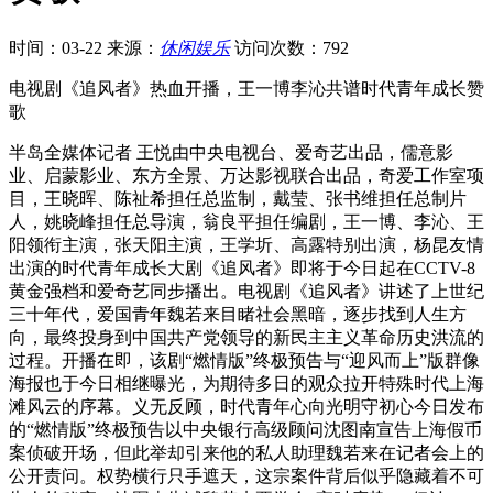
时间：03-22
来源：
休闲娱乐
访问次数：792
电视剧《追风者》热血开播，王一博李沁共谱时代青年成长赞
歌
半岛全媒体记者 王悦由中央电视台、爱奇艺出品，儒意影
业、启蒙影业、东方全景、万达影视联合出品，奇爱工作室项
目，王晓晖、陈祉希担任总监制，戴莹、张书维担任总制片
人，姚晓峰担任总导演，翁良平担任编剧，王一博、李沁、王
阳领衔主演，张天阳主演，王学圻、高露特别出演，杨昆友情
出演的时代青年成长大剧《追风者》即将于今日起在CCTV-8
黄金强档和爱奇艺同步播出。电视剧《追风者》讲述了上世纪
三十年代，爱国青年魏若来目睹社会黑暗，逐步找到人生方
向，最终投身到中国共产党领导的新民主主义革命历史洪流的
过程。开播在即，该剧“燃情版”终极预告与“迎风而上”版群像
海报也于今日相继曝光，为期待多日的观众拉开特殊时代上海
滩风云的序幕。义无反顾，时代青年心向光明守初心今日发布
的“燃情版”终极预告以中央银行高级顾问沈图南宣告上海假币
案侦破开场，但此举却引来他的私人助理魏若来在记者会上的
公开责问。权势横行只手遮天，这宗案件背后似乎隐藏着不可