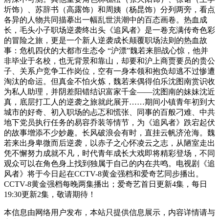
圻饰）、苏辞书（高露饰）和周姨（杨昆饰）分列两旁，看点
各异的人物共同描摹出一幅乱世洪潮中的百态画卷。热血成
长，毛头小子职场逆袭终出头《追风者》是一卷充满传奇色彩
的冒险之旅，更是一个新人逆袭成长颠覆职场法则的热血故
事：危机四伏的大都市生态令 “沪漂”魏若来胆战心惊，他并
非毕业于名校，也无背景和靠山，却要和沪上商贾要员的贵公
子、关系户竞争工作岗位，空有一身本领和抱负却逃不过惨遭
淘汰的命运。但真金不怕火炼，魏若来偶得伯乐沈图南赏识收
为私人助理，并阴差阳错结识富家千金——沈图南的妹妹沈近
真，底层打工人的逆袭之旅就此展开……期间小镇青年初到大
城市的好奇、初入职场的忐忑和慌张、同事的百般刁难、中共
地下党员执行任务的易容乔装等情节，为《追风者》跌宕起伏
的故事增添不少妙趣。长风破浪会有时，直挂云帆济沧海。魏
若来出身卑微而后逆袭，以赤子之心怀凌云之志，从陋室走出
凭不懈努力成就不凡，时代青年成长大戏即将精彩登场，不同
观众可以在角色身上找到独属于自己的内在共鸣。电视剧《追
风者》将于今日起在CCTV-8黄金强档和爱奇艺同步播出。
CCTV-8黄金强档每晚两集播出；爱奇艺首日更新4集，每日
19:30更新2集，敬请期待！
本信息由网络用户发布，
本站只提供信息展示，内容详情请与