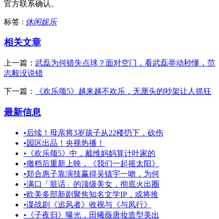
官方联系确认。
标签 :
休闲娱乐
相关文章
上一篇：
武磊为何错失点球？面对空门，看武磊举动秒懂，范
志毅没说错
下一篇：
《欢乐颂5》越来越不欢乐，无厘头的吵架让人抓狂
最新信息
•
后续！母亲将3岁孩子从22楼扔下，砍伤
•
园区出品！央视热播！
•
《欢乐颂5》中，戴维妈妈算计叶家的
•
撤档后重新上映，《我们一起摇太阳》
•
郑合惠子靠演技赢得吴镇宇一吻，为何
•
满口「脏话」的顶级美女，彻底火出圈
•
欧美多部新剧聚焦知名文学IP，或将推
•
谍战剧《追风者》收视与《与凤行》
•
《子夜归》曝光，田曦薇唐妆造型美出