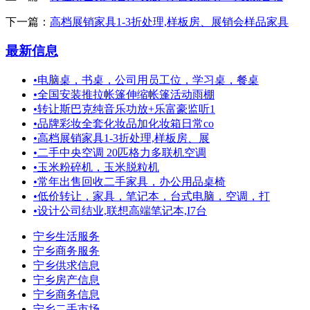
下一篇：
高档展销家具1-3折处理,样板房、展销会样品家具
最新信息
•
电脑桌，书桌，公司用员工位，学习桌，餐桌
•
全国安装推拉帐篷伸缩帐篷活动雨棚
•
转让斯巴克纯音乐功放+乐富豪监听1
•
品牌彩妆全套化妆品加化妆箱日常co
•
高档展销家具1-3折处理,样板房、展
•
二手中央空调 20匹格力多联机空调
•
玉米粉碎机，玉米脱粒机
•
常年出售回收二手家具，办公用品桌椅
•
低价转让，家具，笔记本，台式电脑，空调，打
•
设计公司结业,联想高端笔记本,I7台
宁乡生活服务
宁乡商务服务
宁乡供求信息
宁乡房产信息
宁乡商务信息
宁乡二手市场