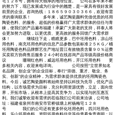
宅１２８号，拥有得天独厚的地理位置。 公司在多年来不断
的努力下，现已发展成为行业中的翘楚，是一家具有很好发展
前景的企业。咨询热线：１８６５９０３０３６６，欢迎有需
求的垂询联系！ 多年来，诚艺陶瓷颜料凭借优质的坯用
陶瓷色料、的服务、超低的价格赢得广大需求群体的信任与青
睐，使我们的产品遍布福建！承蒙广大新老的支持，祥泰人将
会更加努力进取，以更优质、更高效的服务回馈广大需求群
体！ 继续往下走，瞧瞧更多，巴中坯用色料，凉山坯
用色料，南充坯用色料的信息产品参数包装标准２５ＫＧ／桶
坯用陶瓷色料品牌辉艺生产地址晋江有效物质含量９０％运费
买卖双方协商售后服务２４小时在线咨询产品等级高级价格商
议 珊瑚红色料，威远坯用色料，开江坯用色料 更
多相关内容，欢迎来电详询。 公司按照“立世界知名
名品牌、创企业”的企业目标，奉行“崇德、重才、敬业、务
实、创新”的企业精神，为需求群体提供优质的坯用陶瓷色
料。今后，诚艺陶瓷颜料将始终坚持以科技为先导，优化产品
结构，以市场需求为目标，充分利用资源优势，立足，面向世
界，开拓市场，从根本上提高其竞争力，以实现与的互惠互
利。我们诚挚欢迎有需求的莅临我们公司前来洽谈，公司地
址：福建省泉州市南安市官桥镇塘上村杨梅宅１２８
号 我们的公司还有更多怀化坯用色料，四川坯用色
料，乐山坯用色料，资阳坯用色料信息等你查看免责声明：以