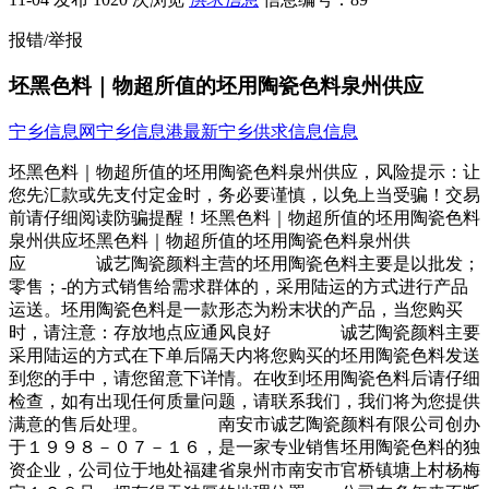
报错/举报
坯黑色料｜物超所值的坯用陶瓷色料泉州供应
宁乡信息网
宁乡信息港
最新宁乡供求信息信息
坯黑色料｜物超所值的坯用陶瓷色料泉州供应，风险提示：让
您先汇款或先支付定金时，务必要谨慎，以免上当受骗！交易
前请仔细阅读防骗提醒！坯黑色料｜物超所值的坯用陶瓷色料
泉州供应坯黑色料｜物超所值的坯用陶瓷色料泉州供
应 诚艺陶瓷颜料主营的坯用陶瓷色料主要是以批发；
零售；-的方式销售给需求群体的，采用陆运的方式进行产品
运送。坯用陶瓷色料是一款形态为粉末状的产品，当您购买
时，请注意：存放地点应通风良好 诚艺陶瓷颜料主要
采用陆运的方式在下单后隔天内将您购买的坯用陶瓷色料发送
到您的手中，请您留意下详情。在收到坯用陶瓷色料后请仔细
检查，如有出现任何质量问题，请联系我们，我们将为您提供
满意的售后处理。 南安市诚艺陶瓷颜料有限公司创办
于１９９８－０７－１６，是一家专业销售坯用陶瓷色料的独
资企业，公司位于地处福建省泉州市南安市官桥镇塘上村杨梅