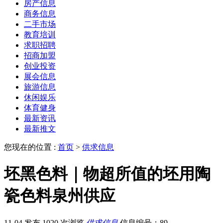
房产信息
商务信息
二手市场
教育培训
求职招聘
招商加盟
创业投资
展会信息
旅游信息
休闲娱乐
体育健身
最新资讯
最新推文
您现在的位置 :
首页
>
供求信息
坯黑色料｜物超所值的坯用陶
瓷色料泉州供应
11-04 发布
1020 次浏览
供求信息
信息编号：89