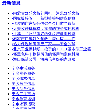
最新信息
•
内蒙古舒乐舍板补网机，河北舒乐舍板
•
国标镀锌管——新型镀锌钢供应信息
•
优质的广东新伟信铝合金门窗当选新
•
大姜收获机价格，靠谱的乘坐式插秧机
•
【荐】兰州品牌好的化妆培训学校资
•
石家庄口碑好的领牧手表供应——广
•
热力保温球阀供应厂家——安全的球
•
北京工业擦拭纸＿抢手的Ｌ１０基本型工业擦
•
坯黑色料｜物超所值的坯用陶瓷色料泉
•
海口保洁公司 海南信誉好的家政服
宁乡生活服务
宁乡商务服务
宁乡供求信息
宁乡房产信息
宁乡商务信息
宁乡二手市场
宁乡教育培训
宁乡求职招聘